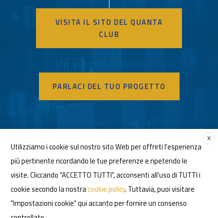
VISITA IL SITO DEL QUANTA
ISITA IL SITO DEL QUANTA CLUB
CLUB
PARLACI DEL TUO PROGETTO
PARLACI DEL TUO PROGETTO
X
Utilizziamo i cookie sul nostro sito Web per offrirti l'esperienza
più pertinente ricordando le tue preferenze e ripetendo le
F.D.Q. S.R.L. con Socio Unico - Via Assietta, 19
visite. Cliccando "ACCETTO TUTTI", acconsenti all'uso di TUTTI i
20161 Milano Italia P.I. 10405100966 Cap. soc.
cookie secondo la nostra
cookie policy
. Tuttavia, puoi visitare
1.148.000 € iv
"Impostazioni cookie" qui accanto per fornire un consenso
controllato.